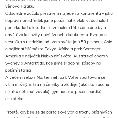
věnoval kajaku.
Odpoledne začalo přesunem na jeden z kontinentů – jako
dopravní prostředek jsme použili auto, vlak, vzducholoď,
ponorku, loď a letadlo – a vrcholem této části dne byla
návštěva kuriozity navštíveného kontinentu: Evropa a
vesnička s nejdelším názvem světa (má 59 písmen), Asie
a nejlidnatější město Tokyo, Afrika a park Serengeti,
Amerika a největší klubko nití světa, Australská opera v
Sydney a Antarktida, kde jsme si doplnili zásoby na
polární stanici.
A večerní relax? No, ten nehrozil. Volné sportování se
vším možným, hra na četníky a zloděje ( ukázka zásahu
celníků děti motivovala), gymnastika, pečení buřtíků,
diskotéka….
Prostě, když se sejde parta skvělých a trochu bláznivých