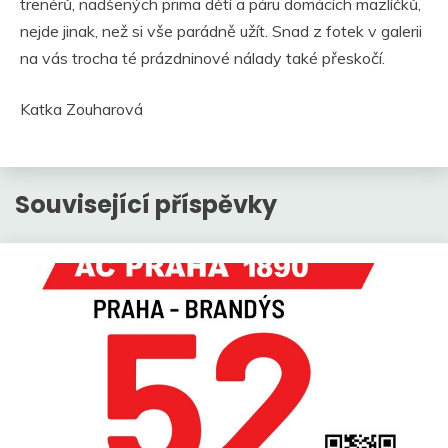
trenérů, nadšených prima dětí a páru domácích mazlíčků,
nejde jinak, než si vše parádně užít. Snad z fotek v galerii
na vás trocha té prázdninové nálady také přeskočí.
Katka Zouharová
Související příspěvky