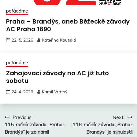
pořádáme
Praha – Brandýs, aneb Běžecké závody
AC Praha 1890
22. 5. 2026
Kateřina Kautská
pořádáme
Zahajovací závody na AC již tuto
sobotu
24. 4. 2026
Kamil Vrátný
Navigace
Previous:
Next:
115. ročník závodu „Praha-
116. ročník závodu „Praha-
pro
Brandýs“ je za námi!
Brandýs“ je minulostí!