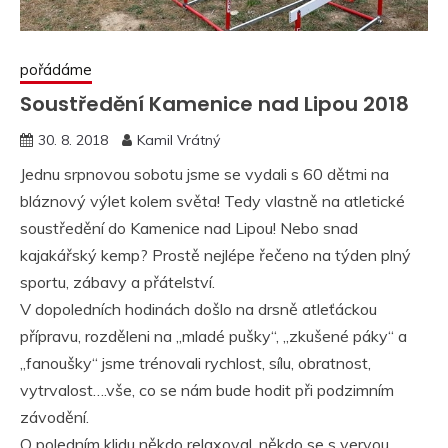
pořádáme
Soustředění Kamenice nad Lipou 2018
30. 8. 2018
Kamil Vrátný
Jednu srpnovou sobotu jsme se vydali s 60 dětmi na
bláznový výlet kolem světa! Tedy vlastně na atletické
soustředění do Kamenice nad Lipou! Nebo snad
kajakářský kemp? Prostě nejlépe řečeno na týden plný
sportu, zábavy a přátelství.
V dopoledních hodinách došlo na drsně atleťáckou
přípravu, rozděleni na „mladé pušky“, „zkušené páky“ a
„fanoušky“ jsme trénovali rychlost, sílu, obratnost,
vytrvalost….vše, co se nám bude hodit při podzimním
závodění.
O poledním klidu někdo relaxoval, někdo se s vervou