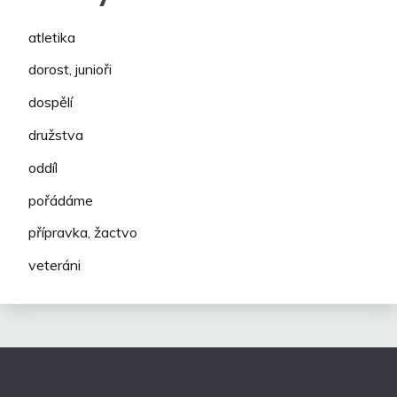
atletika
dorost, junioři
dospělí
družstva
oddíl
pořádáme
přípravka, žactvo
veteráni