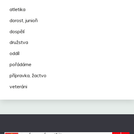
atletika
dorost, junioři
dospělí
družstva
oddíl
pořádáme
přípravka, žactvo
veteráni