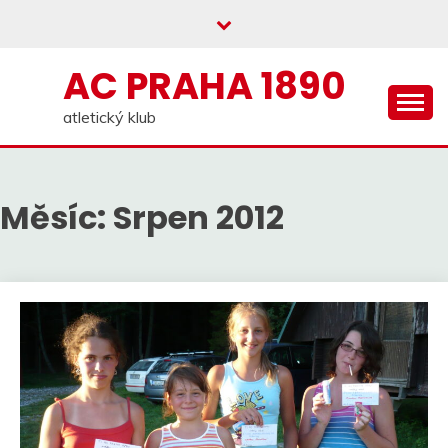
Skip
to
content
AC PRAHA 1890
atletický klub
Měsíc:
Srpen 2012