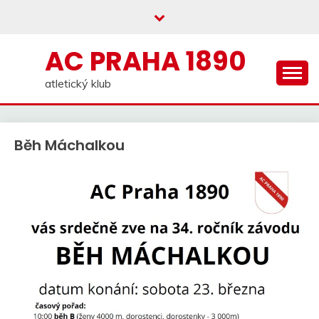
Skip
to
content
AC PRAHA 1890
atletický klub
Běh Máchalkou