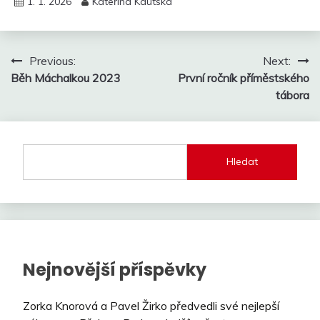
1. 1. 2026
Kateřina Kautská
Navigace
Previous:
Next:
Běh Máchalkou 2023
První ročník příměstského
pro
tábora
příspěvek
Hledat
Nejnovější příspěvky
Zorka Knorová a Pavel Žirko předvedli své nejlepší