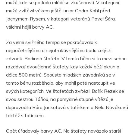
mužů, kde se potkalo mládí se zkušeností. V kategorii
mužů zvítězil věkem ještě junior Ondra Kohl před
Jáchymem Rysem, v kategorii veteránů Pavel Šára,
všichni hájili barvy AC.
Za velmi svižného tempa se pokračovalo k
nejpočetnějšímu a nejatraktivnějšímu bodu celých
závodů. Rodinná štafeta. V tomto běhu si to mezi sebou
rozdávají dvoučlenné štafety, kdy každý běží okruh o
délce 500 metrů. Spousta mladších závodníků se v
tomto běhu rozběhalo, aby mohli poté nastoupit ve
svých kategoriích. Ve štafetách zvítězil Bořík Rezek se
svou sestrou Táňou, na pomyslné stupně vítězů je
doprovodila Bára Jankotová s tatínkem a Nela Nováková
taktéž s tatínkem.
Opět úřadovaly barvy AC. Na štafety navázalo starší