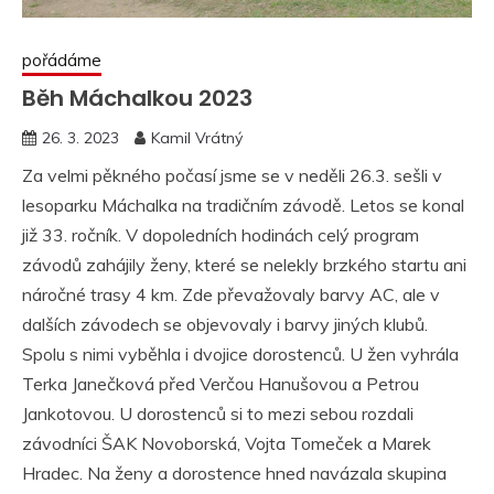
pořádáme
Běh Máchalkou 2023
26. 3. 2023
Kamil Vrátný
Za velmi pěkného počasí jsme se v neděli 26.3. sešli v
lesoparku Máchalka na tradičním závodě. Letos se konal
již 33. ročník. V dopoledních hodinách celý program
závodů zahájily ženy, které se nelekly brzkého startu ani
náročné trasy 4 km. Zde převažovaly barvy AC, ale v
dalších závodech se objevovaly i barvy jiných klubů.
Spolu s nimi vyběhla i dvojice dorostenců. U žen vyhrála
Terka Janečková před Verčou Hanušovou a Petrou
Jankotovou. U dorostenců si to mezi sebou rozdali
závodníci ŠAK Novoborská, Vojta Tomeček a Marek
Hradec. Na ženy a dorostence hned navázala skupina