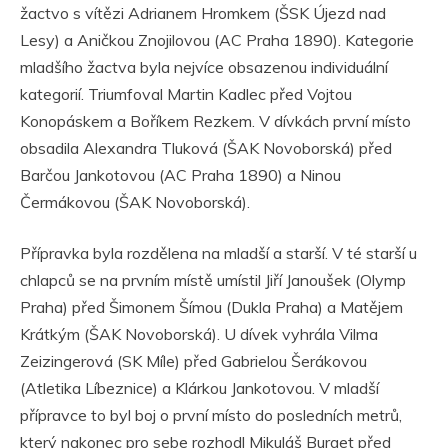
žactvo s vítězi Adrianem Hromkem (ŠSK Újezd nad
Lesy) a Aničkou Znojilovou (AC Praha 1890). Kategorie
mladšího žactva byla nejvíce obsazenou individuální
kategorií. Triumfoval Martin Kadlec před Vojtou
Konopáskem a Boříkem Rezkem. V dívkách první místo
obsadila Alexandra Tluková (ŠAK Novoborská) před
Barčou Jankotovou (AC Praha 1890) a Ninou
Čermákovou (ŠAK Novoborská).
Přípravka byla rozdělena na mladší a starší. V té starší u
chlapců se na prvním místě umístil Jiří Janoušek (Olymp
Praha) před Šimonem Šímou (Dukla Praha) a Matějem
Krátkým (ŠAK Novoborská). U dívek vyhrála Vilma
Zeizingerová (SK Míle) před Gabrielou Šerákovou
(Atletika Líbeznice) a Klárkou Jankotovou. V mladší
přípravce to byl boj o první místo do posledních metrů,
který nakonec pro sebe rozhodl Mikuláš Burget před