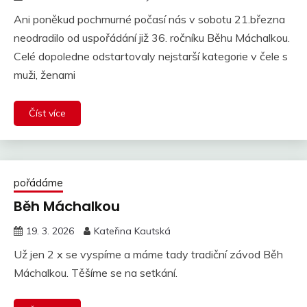
Ani poněkud pochmurné počasí nás v sobotu 21.března
neodradilo od uspořádání již 36. ročníku Běhu Máchalkou.
Celé dopoledne odstartovaly nejstarší kategorie v čele s
muži, ženami
Číst více
pořádáme
Běh Máchalkou
19. 3. 2026
Kateřina Kautská
Už jen 2 x se vyspíme a máme tady tradiční závod Běh
Máchalkou. Těšíme se na setkání.