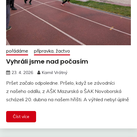
pořádáme
přípravka, žactvo
Vyhráli jsme nad počasím
23. 4. 2026
Kamil Vrátný
Pršet začalo odpoledne. Pršelo, když se závodníci
z našeho oddílu, z AŠK Mazurská a ŠAK Novoborská
scházeli 20. dubna na našem hřišti. A výhled nebyl úplně
Číst více