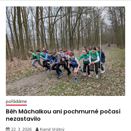
pořádáme
Běh Máchalkou ani pochmurné počasí
nezastavilo
22. 3. 2026
Kamil Vrátný