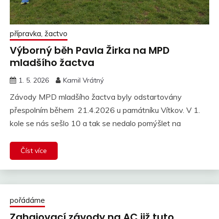
přípravka, žactvo
Výborný běh Pavla Žirka na MPD
mladšího žactva
1. 5. 2026
Kamil Vrátný
Závody MPD mladšího žactva byly odstartovány
přespolním během 21.4.2026 u památníku Vítkov. V 1.
kole se nás sešlo 10 a tak se nedalo pomýšlet na
Číst více
pořádáme
Zahajovací závody na AC již tuto