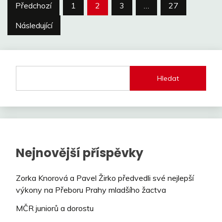
Stránkování
Předchozí
1
2
3
…
27
příspěvků
Následující
Hledat
Nejnovější příspěvky
Zorka Knorová a Pavel Žirko předvedli své nejlepší
výkony na Přeboru Prahy mladšího žactva
MČR juniorů a dorostu