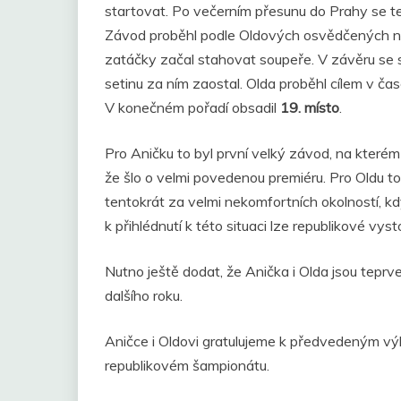
startovat. Po večerním přesunu do Prahy se te
Závod proběhl podle Oldových osvědčených not:
zatáčky začal stahovat soupeře. V závěru se s
setinu za ním zaostal. Olda proběhl cílem v ča
V konečném pořadí obsadil
19. místo
.
Pro Aničku to byl první velký závod, na které
že šlo o velmi povedenou premiéru. Pro Oldu to b
tentokrát za velmi nekomfortních okolností, kdy
k přihlédnutí k této situaci lze republikové v
Nutno ještě dodat, že Anička i Olda jsou teprv
dalšího roku.
Aničce i Oldovi gratulujeme k předvedeným v
republikovém šampionátu.