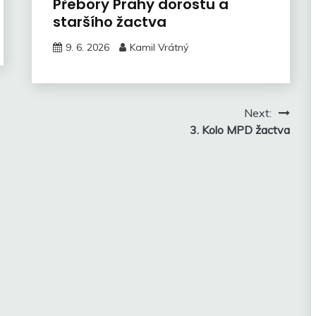
Přebory Prahy dorostu a
staršího žactva
9. 6. 2026
Kamil Vrátný
Next:
3. Kolo MPD žactva