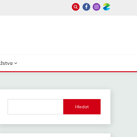
užstva
Hledat