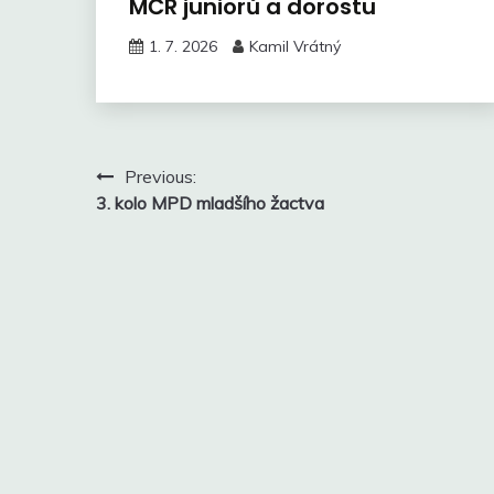
MČR juniorů a dorostu
1. 7. 2026
Kamil Vrátný
Navigace
Previous:
3. kolo MPD mladšího žactva
pro
příspěvek