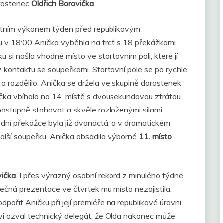
rostenec
Oldřich Borovička
.
alitním výkonem týden před republikovým
 v 18:00 Anička vyběhla na trať s 18 překážkami
si našla vhodné místo ve startovním poli, které jí
 kontaktu se soupeřkami. Startovní pole se po rychle
 rozdělilo. Anička se držela ve skupině dorostenek
nička vbíhala na 14. místě s dvousekundovou ztrátou
postupně stahovat a skvěle rozloženými silami
ední překážce byla již dvanáctá, a v dramatickém
 další soupeřku. Anička obsadila výborné
11. místo
vička
. I přes výrazný osobní rekord z minulého týdne
čná prezentace ve čtvrtek mu místo nezajistila.
pořit Aničku při její premiéře na republikové úrovni.
i ozval technický delegát, že Olda nakonec může