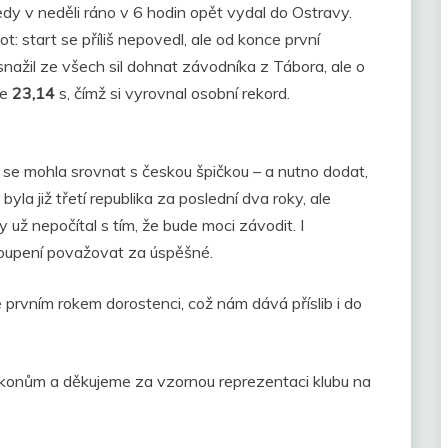
dy v neděli ráno v 6 hodin opět vydal do Ostravy.
 start se příliš nepovedl, ale od konce první
nažil ze všech sil dohnat závodníka z Tábora, ale o
se
23,14
s, čímž si vyrovnal osobní rekord.
m se mohla srovnat s českou špičkou – a nutno dodat,
yla již třetí republika za poslední dva roky, ale
 už nepočítal s tím, že bude moci závodit. I
ystoupení považovat za úspěšné.
e prvním rokem dorostenci, což nám dává příslib i do
ýkonům a děkujeme za vzornou reprezentaci klubu na