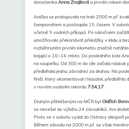
dorostenka
Anna Znojilová
a prvním rokem do
Anička se probojovala na trati 2000 m př. kv
šampionátem a postoupila 15. časem. V sobotu
včetně 5 vodních příkopů. Po náročném začátku 
umožňovalo překonávat překážky v klidu a bez
rozběhnutém prvním kilometru značně natáhlo a
bojující o 10.–14. místo. Do posledního kola A
na soupeřku. Od 300 m do cíle začala náskok 
předbíhala jednu závodnici za druhou. Na posl
finiši, který okomentoval i hlasatel, předběhla
v novém osobním rekordu
7:54,17
.
Druhým přihlášeným na MČR byl
Oldřich Boro
se nevešel do výběru 24 závodníků. Ani dodate
Proto se v sobotu vydal do Ostravy alespoň pod
Během závodu na 2000 m př. se však trenérov