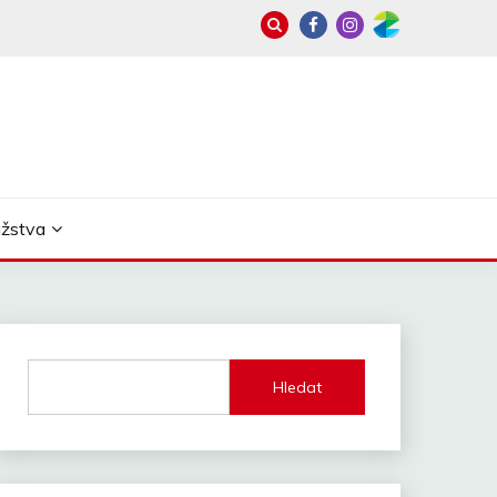
užstva
Hledat