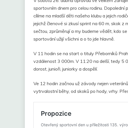
V sobotu 26. dubna opravdu ve velkém zahájí
sportovním dnem pro celou rodinu. Dopolední p
cílíme na mladší děti našeho klubu a jejich rod
jejichž členové si zkusí sprint na 60 m, skok 
sečtou, zprůměrují a my budeme vědět, kdo se 
sportování užijí všichni a o to jde hlavně.
V 11 hodin se na start o tituly Přeborníků Prah
vzdálenost 3 000m. V 11:20 na delší, tedy 5 
dorost, junioři, juniorky a dospělí.
Ve 12 hodin začnou už závody nejen veteránů. N
vytrvalostní běhy, od skoků po hody, vrhy. Př