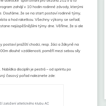
me atletické sportování pro sezónu 2025 a to
rogram zahájí v 10 hodin rodinné závody, kterými
iče. Doufáme, že se na start postaví rodinné týmy,
z místa a hod raketkou. Všechny výkony se seřadí,
stane nejúspěšnějšími týmy dne. Věříme, že si ale
y postaví pražští chodci, resp. žáci a žákyně na
000m dlouhé vzdálenosti, poměří mezi sebou síly
abídka disciplín je pestrá – od sprintu po
esný časový pořad naleznete zde: