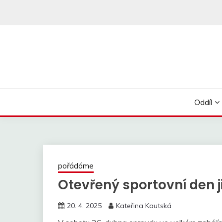
Skip
to
content
Oddíl
pořádáme
Otevřený sportovní den ji
20. 4. 2025
Kateřina Kautská