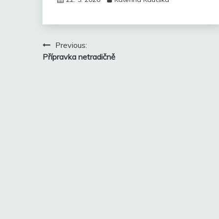
Navigace
Previous:
Přípravka netradičně
pro
příspěvek