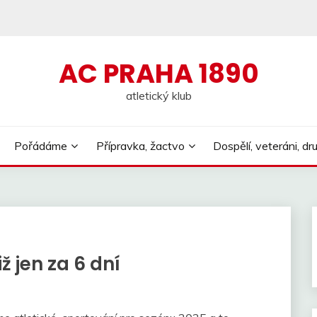
AC PRAHA 1890
atletický klub
Pořádáme
Přípravka, žactvo
Dospělí, veteráni, dr
ž jen za 6 dní