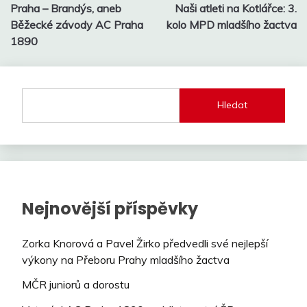
Praha – Brandýs, aneb
Naši atleti na Kotlářce: 3.
pro
Běžecké závody AC Praha
kolo MPD mladšího žactva
příspěvek
1890
Hledat
Nejnovější příspěvky
Zorka Knorová a Pavel Žirko předvedli své nejlepší
výkony na Přeboru Prahy mladšího žactva
MČR juniorů a dorostu