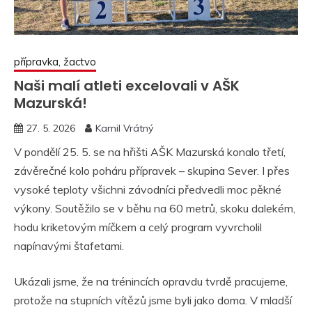
přípravka, žactvo
Naši malí atleti excelovali v AŠK
Mazurská!
27. 5. 2026
Kamil Vrátný
V pondělí 25. 5. se na hřišti AŠK Mazurská konalo třetí,
závěrečné kolo poháru přípravek – skupina Sever. I přes
vysoké teploty všichni závodníci předvedli moc pěkné
výkony. Soutěžilo se v běhu na 60 metrů, skoku dalekém,
hodu kriketovým míčkem a celý program vyvrcholil
napínavými štafetami.
Ukázali jsme, že na trénincích opravdu tvrdě pracujeme,
protože na stupních vítězů jsme byli jako doma. V mladší