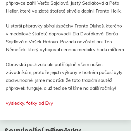
přípravce zářili Verča Sajdlová, Justý Sedláková a Péťa
Heller, které ve zlaté štafetě skvěle doplnil Franta Holík.
U starší přípravky sbíral úspěchy Franta Dluhoš, kterého
v medailové štafetě doprovodili Ela Dvořáková, Barča
Sajdlová a Vašek Hrdoun. Pozadu nezůstal ani Teo
Němeček, který vybojoval cennou medaili v hodu míčkem.
Obrovská pochvala ale patří úplně všem našim
závodníkům, protože jejich výkony v horkém počasí byly
obdivuhodné. Jsme moc rádi, že tato tradiční soutěž
přípravek funguje, a už teď se těšíme na další ročníky!
výsledky
,
fotky od Evy
Související příspěvky