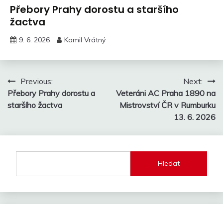
Přebory Prahy dorostu a staršího
žactva
9. 6. 2026
Kamil Vrátný
Navigace
Previous:
Next:
Přebory Prahy dorostu a
Veteráni AC Praha 1890 na
pro
staršího žactva
Mistrovství ČR v Rumburku
příspěvek
13. 6. 2026
Hledat