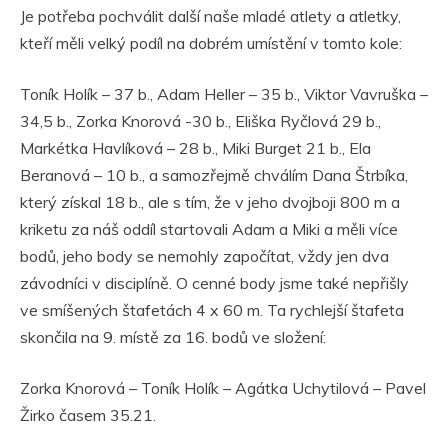
Je potřeba pochválit další naše mladé atlety a atletky,
kteří měli velký podíl na dobrém umístění v tomto kole:
Toník Holík – 37 b., Adam Heller – 35 b., Viktor Vavruška –
34,5 b., Zorka Knorová -30 b., Eliška Ryčlová 29 b.,
Markétka Havlíková – 28 b., Miki Burget 21 b., Ela
Beranová – 10 b., a samozřejmě chválím Dana Štrbíka,
který získal 18 b., ale s tím, že v jeho dvojboji 800 m a
kriketu za náš oddíl startovali Adam a Miki a měli více
bodů, jeho body se nemohly započítat, vždy jen dva
závodníci v disciplíně. O cenné body jsme také nepřišly
ve smíšených štafetách 4 x 60 m. Ta rychlejší štafeta
skončila na 9. místě za 16. bodů ve složení:
Zorka Knorová – Toník Holík – Agátka Uchytilová – Pavel
Žirko časem 35.21.