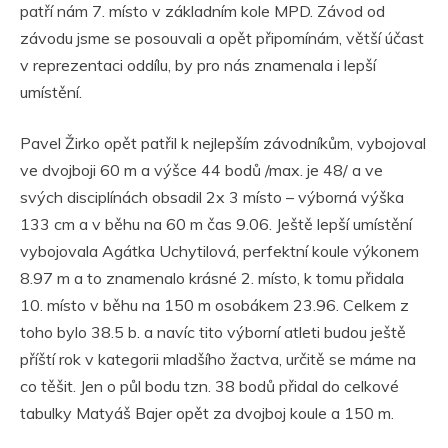
patří nám 7. místo v základním kole MPD. Závod od
závodu jsme se posouvali a opět připomínám, větší účast
v reprezentaci oddílu, by pro nás znamenala i lepší
umístění.
Pavel Žirko opět patřil k nejlepším závodníkům, vybojoval
ve dvojboji 60 m a výšce 44 bodů /max. je 48/ a ve
svých disciplínách obsadil 2x 3 místo – výborná výška
133 cm a v běhu na 60 m čas 9.06. Ještě lepší umístění
vybojovala Agátka Uchytilová, perfektní koule výkonem
8.97 m a to znamenalo krásné 2. místo, k tomu přidala
10. místo v běhu na 150 m osobákem 23.96. Celkem z
toho bylo 38.5 b. a navíc tito výborní atleti budou ještě
příští rok v kategorii mladšího žactva, určitě se máme na
co těšit. Jen o půl bodu tzn. 38 bodů přidal do celkové
tabulky Matyáš Bajer opět za dvojboj koule a 150 m.