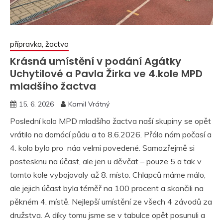
přípravka, žactvo
Krásná umístění v podání Agátky
Uchytilové a Pavla Žirka ve 4.kole MPD
mladšího žactva
15. 6. 2026
Kamil Vrátný
Poslední kolo MPD mladšího žactva naší skupiny se opět
vrátilo na domácí půdu a to 8.6.2026. Přálo nám počasí a
4. kolo bylo pro náa velmi povedené. Samozřejmě si
postesknu na účast, ale jen u děvčat – pouze 5 a tak v
tomto kole vybojovaly až 8. místo. Chlapců máme málo,
ale jejich účast byla téměř na 100 procent a skončili na
pěkném 4. místě. Nejlepší umístění ze všech 4 závodů za
družstva. A díky tomu jsme se v tabulce opět posunuli a