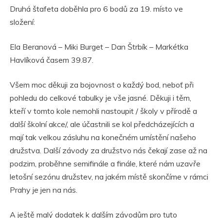
Druhá štafeta doběhla pro 6 bodů za 19. místo ve
složení:
Ela Beranová – Miki Burget – Dan Štrbík – Markétka
Havlíková časem 39.87.
Všem moc děkuji za bojovnost o každý bod, neboť při
pohledu do celkové tabulky je vše jasné. Děkuji i těm,
kteří v tomto kole nemohli nastoupit / školy v přírodě a
další školní akce/, ale účastnili se kol předcházejících a
mají tak velkou zásluhu na konečném umístění našeho
družstva. Další závody za družstvo nás čekají zase až na
podzim, proběhne semifinále a finále, které nám uzavře
letošní sezónu družstev, na jakém místě skončíme v rámci
Prahy je jen na nás.
A ještě malý dodatek k dalším závodům pro tuto