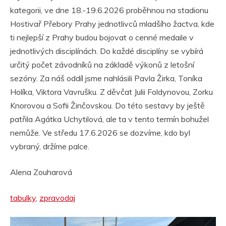
kategorii, ve dne 18.-19.6.2026 proběhnou na stadionu
Hostivař Přebory Prahy jednotlivců mladšího žactva, kde
ti nejlepší z Prahy budou bojovat o cenné medaile v
jednotlivých disciplínách. Do každé disciplíny se vybírá
určitý počet závodníků na základě výkonů z letošní
sezóny. Za náš oddíl jsme nahlásili Pavla Žirka, Toníka
Holíka, Viktora Vavrušku. Z děvčat Julii Foldynovou, Zorku
Knorovou a Sofii Žinčovskou. Do této sestavy by ještě
patřila Agátka Uchytilová, ale ta v tento termín bohužel
nemůže. Ve středu 17.6.2026 se dozvíme, kdo byl
vybraný, držíme palce.
Alena Zouharová
tabulky
,
zpravodaj