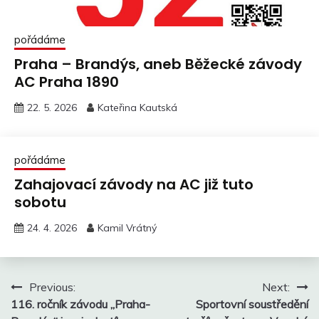
pořádáme
Praha – Brandýs, aneb Běžecké závody
AC Praha 1890
22. 5. 2026
Kateřina Kautská
pořádáme
Zahajovací závody na AC již tuto
sobotu
24. 4. 2026
Kamil Vrátný
Navigace
Previous:
Next:
116. ročník závodu „Praha-
Sportovní soustředění
pro