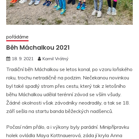
pořádáme
Běh Máchalkou 2021
18. 9. 2021
Kamil Vrátný
Tradiční běh Máchalkou se letos konal, po vzoru loňského
roku, trochu netradičně na podzim. Nečekanou novinkou
byl také spadlý strom přes cestu, který tak z letošního
běhu Máchalkou udělal terénní závod se vším všudy.
Žádné okolnosti však závodníky neodradily, a tak se 18.
září sešla na startu banda běžeckých nadšenců.
Počasí nám přálo, a i výkony byly parádní. Minipřípravku
holek ovládla Maya Kottnauerová, záda jí kryla Anna