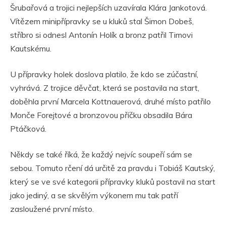
Šrubařová a trojici nejlepších uzavírala Klára Jankotová.
Vítězem minipřípravky se u kluků stal Šimon Dobeš,
stříbro si odnesl Antonín Holík a bronz patřil Timovi
Kautskému.
U přípravky holek doslova platilo, že kdo se zúčastní,
vyhrává. Z trojice děvčat, která se postavila na start,
doběhla první Marcela Kottnauerová, druhé místo patřilo
Monče Forejtové a bronzovou příčku obsadila Bára
Ptáčková.
Někdy se také říká, že každý nejvíc soupeří sám se
sebou. Tomuto rčení dá určitě za pravdu i Tobiáš Kautský,
který se ve své kategorii přípravky kluků postavil na start
jako jediný, a se skvělým výkonem mu tak patří
zasloužené první místo.