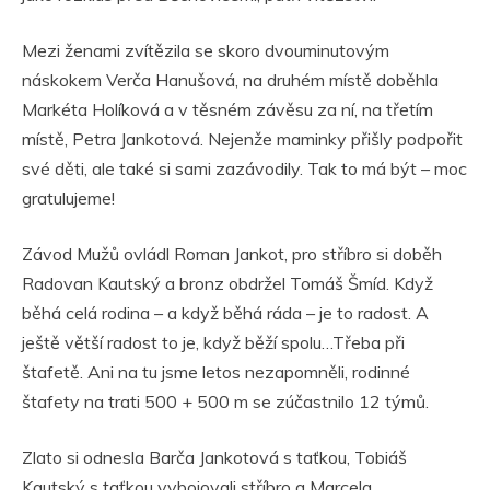
Mezi ženami zvítězila se skoro dvouminutovým
náskokem Verča Hanušová, na druhém místě doběhla
Markéta Holíková a v těsném závěsu za ní, na třetím
místě, Petra Jankotová. Nejenže maminky přišly podpořit
své děti, ale také si sami zazávodily. Tak to má být – moc
gratulujeme!
Závod Mužů ovládl Roman Jankot, pro stříbro si doběh
Radovan Kautský a bronz obdržel Tomáš Šmíd. Když
běhá celá rodina – a když běhá ráda – je to radost. A
ještě větší radost to je, když běží spolu…Třeba při
štafetě. Ani na tu jsme letos nezapomněli, rodinné
štafety na trati 500 + 500 m se zúčastnilo 12 týmů.
Zlato si odnesla Barča Jankotová s taťkou, Tobiáš
Kautský s taťkou vybojovali stříbro a Marcela