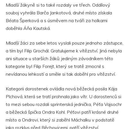
Mladší žákyně si to také rozdaly ve třech. Oddílový
souboj vyhrála Barča Jankotová, druhé místo získala
Béata Šperková a s úsměvem na tváři za holkami
doběhla Áňa Kautská.
Mladší žáci za sebe letos vyslali pouze jednoho zástupce,
a tím byl Filip Grochál. Gratulujeme k vítězství. Jiná nebyla
ani situace u starších žáků: jediným závodníkem této
kategorie byl Filip Forejt, který se tratě zmocnil s
nevídanou lehkostí a směle si tak doběhl pro vítězství.
Kategorii dorostenek ovládla nová běžecká posila Kája
Plchová, která se tratí prohnala jako vítr. U dorostenců si
to mezi sebou rozdali sprinterská jednička, Péťa Vajsochr
a běžecká špička Ondra Kohl. Péťovi patří krásné druhé
místo a Ondrovi, který si zaběhl Máchalku v podstatě
jako rozklus před Běchovicemi, patří vítězství.