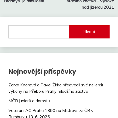
Brandýs“ je minulostí!
staršího žactva – Vysoké
příspěvek
nad Jizerou 2021
Hledat
Nejnovější příspěvky
Zorka Knorová a Pavel Žirko předvedli své nejlepší
výkony na Přeboru Prahy mladšího žactva
MČR juniorů a dorostu
Veteráni AC Praha 1890 na Mistrovství ČR v
Rumburku 13. 6. 2026