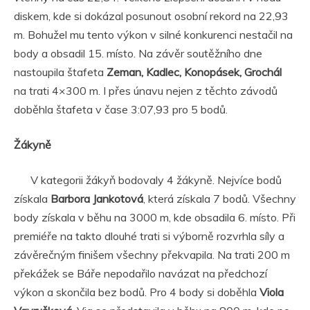
diskem, kde si dokázal posunout osobní rekord na 22,93
m. Bohužel mu tento výkon v silné konkurenci nestačil na
body a obsadil 15. místo. Na závěr soutěžního dne
nastoupila štafeta
Zeman, Kadlec, Konopásek, Grochál
na trati 4×300 m. I přes únavu nejen z těchto závodů
doběhla štafeta v čase 3:07,93 pro 5 bodů.
Žákyně
V kategorii žákyň bodovaly 4 žákyně. Nejvíce bodů
získala
Barbora Jankotová
, která získala 7 bodů. Všechny
body získala v běhu na 3000 m, kde obsadila 6. místo. Při
premiéře na takto dlouhé trati si výborně rozvrhla síly a
závěrečným finišem všechny překvapila. Na trati 200 m
překážek se Báře nepodařilo navázat na předchozí
výkon a skončila bez bodů. Pro 4 body si doběhla
Viola