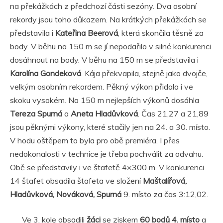
na překážkách z předchozí části sezóny. Dva osobní
rekordy jsou toho důkazem. Na krátkých překážkách se
představila i
Kateřina Beerová
, která skončila těsně za
body. V běhu na 150 m se jí nepodařilo v silné konkurenci
dosáhnout na body. V běhu na 150 m se představila i
Karolína Gondeková
. Kája překvapila, stejně jako dvojče,
velkým osobním rekordem. Pěkný výkon přidala i ve
skoku vysokém. Na 150 m nejlepších výkonů dosáhla
Tereza Spurná
a
Aneta Hladůvková
. Čas 21,27 a 21,89
jsou pěknými výkony, které stačily jen na 24. a 30. místo.
V hodu oštěpem to byla pro obě premiéra. I přes
nedokonalosti v technice je třeba pochválit za odvahu.
Obě se představily i ve štafetě 4×300 m. V konkurenci
14 štafet obsadila štafeta ve složení
Maštalířová,
Hladůvková, Nováková, Spurná
9. místo za čas 3:12,02.
Ve 3. kole obsadili
žáci
se ziskem
60 bodů 4. místo
a