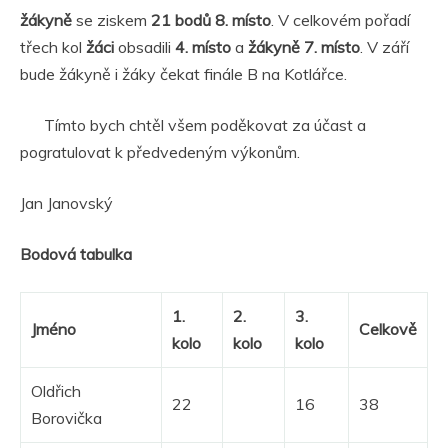
žákyně
se ziskem
21 bodů 8. místo
. V celkovém pořadí
třech kol
žáci
obsadili
4. místo
a
žákyně 7. místo
. V září
bude žákyně i žáky čekat finále B na Kotlářce.
Tímto bych chtěl všem poděkovat za účast a
pogratulovat k předvedeným výkonům.
Jan Janovský
Bodová tabulka
1.
2.
3.
Jméno
Celkově
kolo
kolo
kolo
Oldřich
22
16
38
Borovička