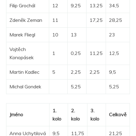
Filip Grochál
12
9,25
13,25
34,5
Zdeněk Zeman
11
17,25
28,25
Marek Fliegl
10
13
23
Vojtěch
1
0,25
11,25
12,5
Konopásek
Martin Kadlec
5
2,25
2,25
9,5
Michal Gondek
5,25
5,25
1.
2.
3.
Jméno
Celkově
kolo
kolo
kolo
Anna Uchytilová
9,5
11,75
21,25