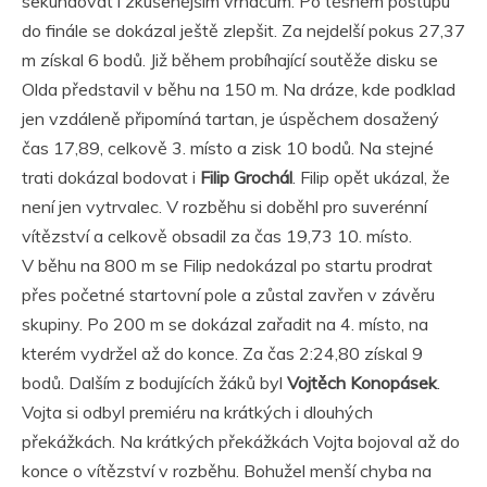
sekundovat i zkušenějším vrhačům. Po těsném postupu
do finále se dokázal ještě zlepšit. Za nejdelší pokus 27,37
m získal 6 bodů. Již během probíhající soutěže disku se
Olda představil v běhu na 150 m. Na dráze, kde podklad
jen vzdáleně připomíná tartan, je úspěchem dosažený
čas 17,89, celkově 3. místo a zisk 10 bodů. Na stejné
trati dokázal bodovat i
Filip Grochál
. Filip opět ukázal, že
není jen vytrvalec. V rozběhu si doběhl pro suverénní
vítězství a celkově obsadil za čas 19,73 10. místo.
V běhu na 800 m se Filip nedokázal po startu prodrat
přes početné startovní pole a zůstal zavřen v závěru
skupiny. Po 200 m se dokázal zařadit na 4. místo, na
kterém vydržel až do konce. Za čas 2:24,80 získal 9
bodů. Dalším z bodujících žáků byl
Vojtěch Konopásek
.
Vojta si odbyl premiéru na krátkých i dlouhých
překážkách. Na krátkých překážkách Vojta bojoval až do
konce o vítězství v rozběhu. Bohužel menší chyba na