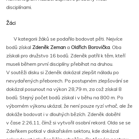
disciplínami.
Žáci
V kategorii žáků se podařilo bodovat pěti. Nejvíce
bodů získal
Zdeněk Zeman
a
Oldřich Borovička
. Oba
získali pro družstvo 16 bodů. Zdeněk patřil k těm, kteří
museli během první disciplíny přebíhat na druhou.
V soutěži disku si Zdeněk dokázal zlepšit náladu po
nevydařených přeborech. Po postupném zlepšování se
dokázal posunout na výkon 28,79 m, za což získal 8
bodů. Stejný počet bodů získal i v běhu na 800 m. Po
výborném výkonu ukázal, že není pouze ryzí vrhač, ale že
dokáže bodovat i v dlouhých bězích. Zdeněk doběhl
v čase 2:26,11, čímž si vytvořil osobní rekord. Olda se se
Zdeňkem potkal v diskařském sektoru, kde dokázal