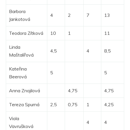
Barbora
4
2
7
13
Jankotová
Teodora Zítková
10
1
11
Linda
4,5
4
8,5
Maštalířová
Kateřina
5
5
Beerová
Anna Znojilová
4,75
4,75
Tereza Spurná
2,5
0,75
1
4,25
Viola
4
4
Vavrušková