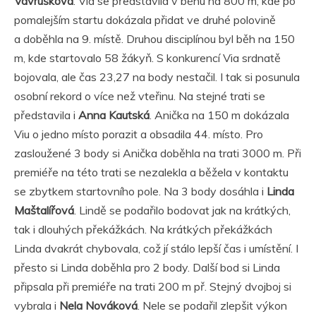
Vavrušková
. Via se představila v běhu na 800 m, kde po
pomalejším startu dokázala přidat ve druhé polovině
a doběhla na 9. místě. Druhou disciplínou byl běh na 150
m, kde startovalo 58 žákyň. S konkurencí Via srdnatě
bojovala, ale čas 23,27 na body nestačil. I tak si posunula
osobní rekord o více než vteřinu. Na stejné trati se
představila i
Anna Kautská
. Anička na 150 m dokázala
Viu o jedno místo porazit a obsadila 44. místo. Pro
zasloužené 3 body si Anička doběhla na trati 3000 m. Při
premiéře na této trati se nezalekla a běžela v kontaktu
se zbytkem startovního pole. Na 3 body dosáhla i
Linda
Maštalířová
. Lindě se podařilo bodovat jak na krátkých,
tak i dlouhých překážkách. Na krátkých překážkách
Linda dvakrát chybovala, což jí stálo lepší čas i umístění. I
přesto si Linda doběhla pro 2 body. Další bod si Linda
připsala při premiéře na trati 200 m př. Stejný dvojboj si
vybrala i
Nela Nováková
. Nele se podařil zlepšit výkon