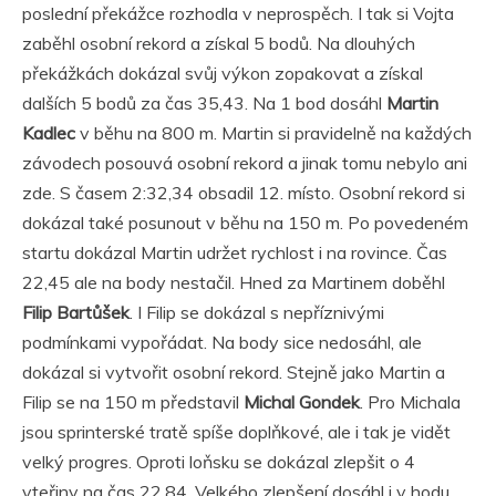
poslední překážce rozhodla v neprospěch. I tak si Vojta
zaběhl osobní rekord a získal 5 bodů. Na dlouhých
překážkách dokázal svůj výkon zopakovat a získal
dalších 5 bodů za čas 35,43. Na 1 bod dosáhl
Martin
Kadlec
v běhu na 800 m. Martin si pravidelně na každých
závodech posouvá osobní rekord a jinak tomu nebylo ani
zde. S časem 2:32,34 obsadil 12. místo. Osobní rekord si
dokázal také posunout v běhu na 150 m. Po povedeném
startu dokázal Martin udržet rychlost i na rovince. Čas
22,45 ale na body nestačil. Hned za Martinem doběhl
Filip Bartůšek
. I Filip se dokázal s nepříznivými
podmínkami vypořádat. Na body sice nedosáhl, ale
dokázal si vytvořit osobní rekord. Stejně jako Martin a
Filip se na 150 m představil
Michal Gondek
. Pro Michala
jsou sprinterské tratě spíše doplňkové, ale i tak je vidět
velký progres. Oproti loňsku se dokázal zlepšit o 4
vteřiny na čas 22,84. Velkého zlepšení dosáhl i v hodu