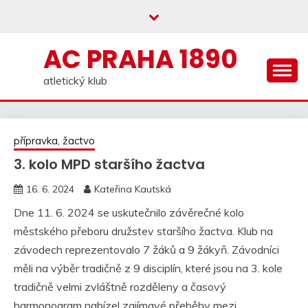
Skip
to
content
AC PRAHA 1890
atletický klub
přípravka, žactvo
3. kolo MPD staršího žactva
16. 6. 2024
Kateřina Kautská
Dne 11. 6. 2024 se uskutečnilo závěrečné kolo
městského přeboru družstev staršího žactva. Klub na
závodech reprezentovalo 7 žáků a 9 žákyň. Závodníci
měli na výběr tradičně z 9 disciplín, které jsou na 3. kole
tradičně velmi zvláštně rozděleny a časový
harmonogram nabízel zajímavé přeběhy mezi