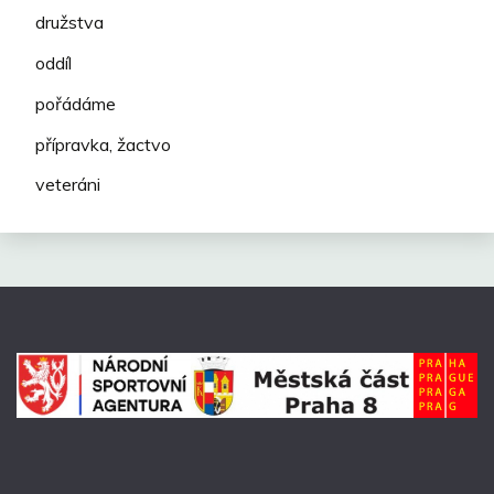
družstva
oddíl
pořádáme
přípravka, žactvo
veteráni