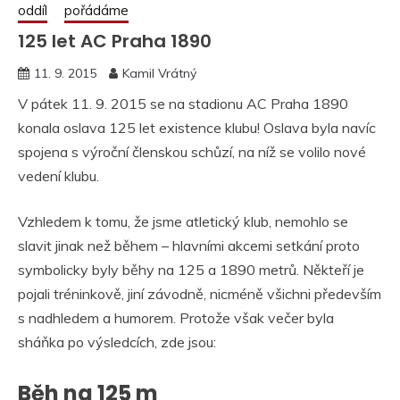
oddíl
pořádáme
125 let AC Praha 1890
11. 9. 2015
Kamil Vrátný
V pátek 11. 9. 2015 se na stadionu AC Praha 1890
konala oslava 125 let existence klubu! Oslava byla navíc
spojena s výroční členskou schůzí, na níž se volilo nové
vedení klubu.
Vzhledem k tomu, že jsme atletický klub, nemohlo se
slavit jinak než během – hlavními akcemi setkání proto
symbolicky byly běhy na 125 a 1890 metrů. Někteří je
pojali tréninkově, jiní závodně, nicméně všichni především
s nadhledem a humorem. Protože však večer byla
sháňka po výsledcích, zde jsou:
Běh na 125 m