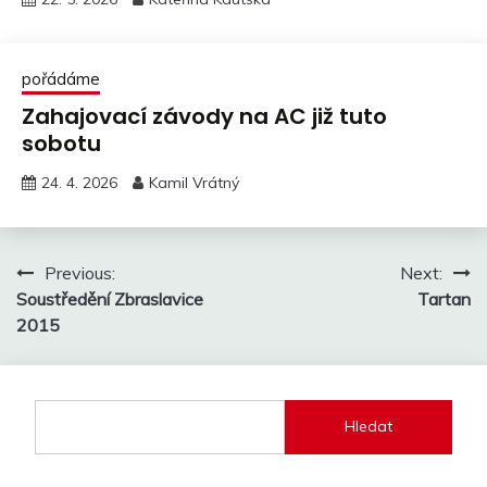
pořádáme
Zahajovací závody na AC již tuto
sobotu
24. 4. 2026
Kamil Vrátný
Navigace
Previous:
Next:
Soustředění Zbraslavice
Tartan
pro
2015
příspěvek
Hledat