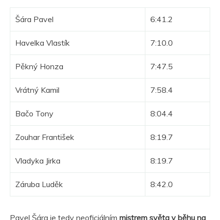
Šára Pavel
6:41.2
Havelka Vlastík
7:10.0
Pěkný Honza
7:47.5
Vrátný Kamil
7:58.4
Bačo Tony
8:04.4
Zouhar František
8:19.7
Vladyka Jirka
8:19.7
Záruba Luděk
8:42.0
Pavel Šára je tedy neoficiálním
mistrem světa v běhu na