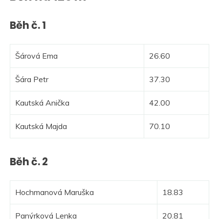
Běh č. 1
Šárová Ema
26.60
Šára Petr
37.30
Kautská Anička
42.00
Kautská Majda
70.10
Běh č. 2
Hochmanová Maruška
18.83
Panýrková Lenka
20.81