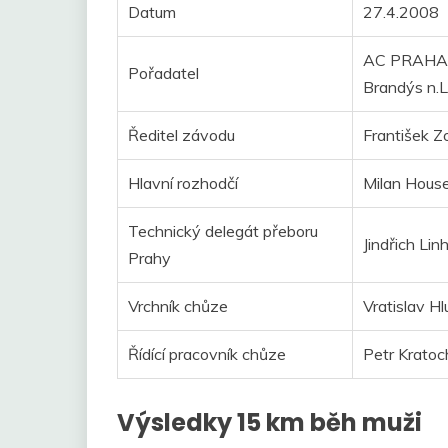
Datum
27.4.2008
AC PRAHA 18
Pořadatel
Brandýs n.L
Ředitel závodu
František Z
Hlavní rozhodčí
Milan Hous
Technický delegát přeboru
Jindřich Lin
Prahy
Vrchník chůze
Vratislav Hl
Řídící pracovník chůze
Petr Kratoch
Výsledky 15 km běh muži