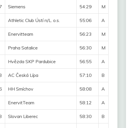
7
Siemens
54:29
M
Athletic Club Ústí n/L. o.s.
55:06
A
Enervitteam
56:23
M
Praha Satalice
56:30
M
Hvězda SKP Pardubice
56:55
A
3
AC Česká Lípa
57:10
B
6
HH Smíchov
58:08
A
EnervitTeam
58:12
A
3
Slovan Liberec
58:30
B