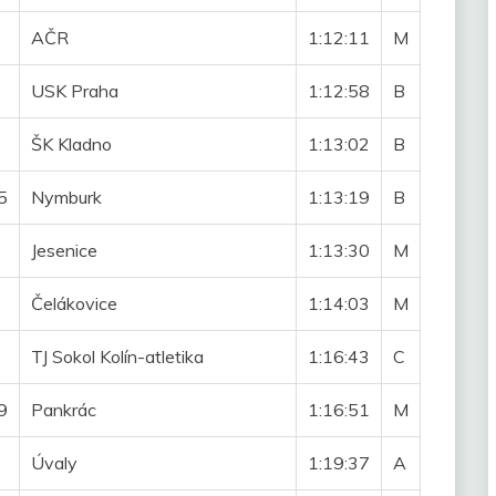
AČR
1:12:11
M
USK Praha
1:12:58
B
ŠK Kladno
1:13:02
B
5
Nymburk
1:13:19
B
Jesenice
1:13:30
M
Čelákovice
1:14:03
M
TJ Sokol Kolín-atletika
1:16:43
C
9
Pankrác
1:16:51
M
Úvaly
1:19:37
A