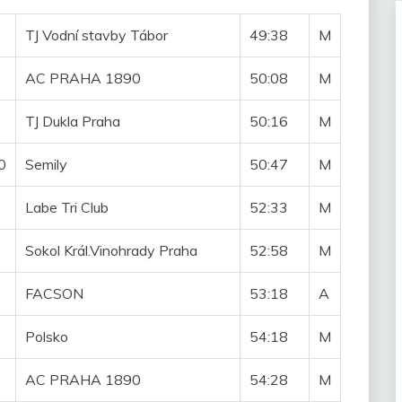
TJ Vodní stavby Tábor
49:38
M
AC PRAHA 1890
50:08
M
TJ Dukla Praha
50:16
M
0
Semily
50:47
M
Labe Tri Club
52:33
M
Sokol Král.Vinohrady Praha
52:58
M
FACSON
53:18
A
Polsko
54:18
M
AC PRAHA 1890
54:28
M