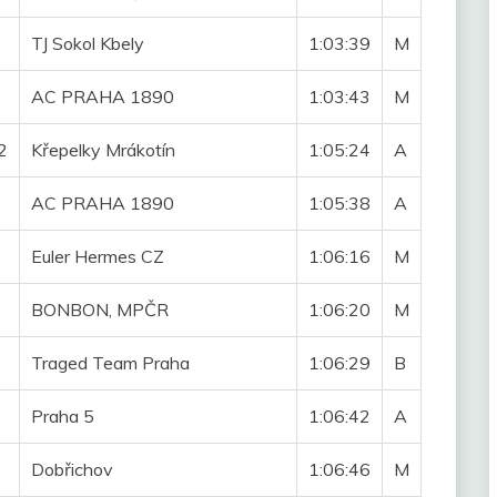
TJ Sokol Kbely
1:03:39
M
AC PRAHA 1890
1:03:43
M
2
Křepelky Mrákotín
1:05:24
A
AC PRAHA 1890
1:05:38
A
Euler Hermes CZ
1:06:16
M
BONBON, MPČR
1:06:20
M
Traged Team Praha
1:06:29
B
Praha 5
1:06:42
A
Dobřichov
1:06:46
M