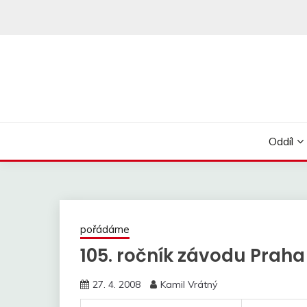
Skip
to
content
Oddíl
pořádáme
105. ročník závodu Prah
27. 4. 2008
Kamil Vrátný