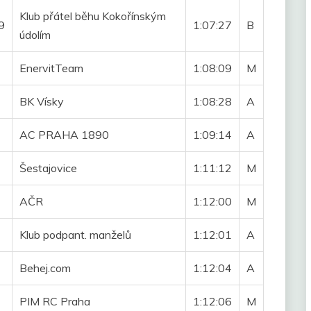
Klub přátel běhu Kokořínským
9
1:07:27
B
údolím
EnervitTeam
1:08:09
M
BK Vísky
1:08:28
A
AC PRAHA 1890
1:09:14
A
Šestajovice
1:11:12
M
AČR
1:12:00
M
Klub podpant. manželů
1:12:01
A
Behej.com
1:12:04
A
PIM RC Praha
1:12:06
M