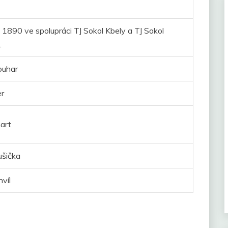
90 ve spolupráci TJ Sokol Kbely a TJ Sokol
.
ouhar
er
hart
ušička
víl