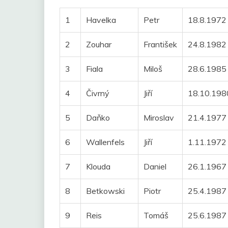
1
Havelka
Petr
18.8.1972
2
Zouhar
František
24.8.1982
3
Fiala
Miloš
28.6.1985
4
Čivrný
Jiří
18.10.198
5
Daňko
Miroslav
21.4.1977
6
Wallenfels
Jiří
1.11.1972
7
Klouda
Daniel
26.1.1967
8
Betkowski
Piotr
25.4.1987
9
Reis
Tomáš
25.6.1987