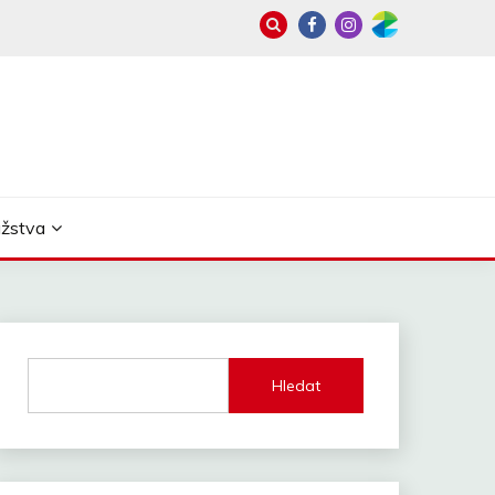
užstva
Hledat