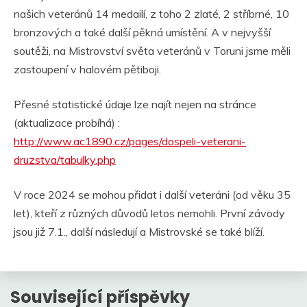
našich veteránů 14 medailí, z toho 2 zlaté, 2 stříbrné, 10
bronzových a také další pěkná umístění. A v nejvyšší
soutěži, na Mistrovství světa veteránů v Toruni jsme měli
zastoupení v halovém pětiboji.
Přesné statistické údaje lze najít nejen na stránce
(aktualizace probíhá) :
http://www.ac1890.cz/pages/dospeli-veterani-
druzstva/tabulky.php
V roce 2024 se mohou přidat i další veteráni (od věku 35
let), kteří z různých důvodů letos nemohli. První závody
jsou již 7.1., další následují a Mistrovské se také blíží.
Související příspěvky