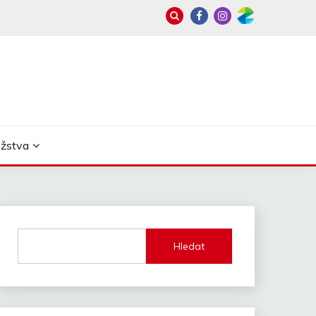
užstva
Hledat