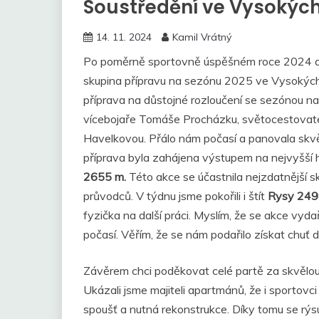
Soustředění ve Vysokýc
14. 11. 2024
Kamil Vrátný
Po poměrně sportovně úspěšném roce 2024 a
skupina přípravu na sezónu 2025 ve Vysokých 
příprava na důstojné rozloučení se sezónou n
vícebojaře Tomáše Procházku, světocestovatel
Havelkovou. Přálo nám počasí a panovala skvě
příprava byla zahájena výstupem na nejvyšší 
2655 m.
Této akce se účastnila nejzdatnější 
průvodců. V týdnu jsme pokořili i štít
Rysy 249
fyzička na další práci. Myslím, že se akce vyda
počasí. Věřím, že se nám podařilo získat chuť d
Závěrem chci poděkovat celé partě za skvělou
Ukázali jsme majiteli apartmánů, že i sportovci
spoušť a nutná rekonstrukce. Díky tomu se rý