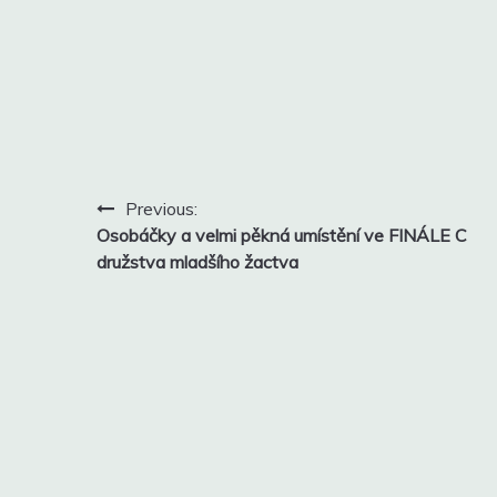
Navigace
Previous:
Osobáčky a velmi pěkná umístění ve FINÁLE C
pro
družstva mladšího žactva
příspěvek