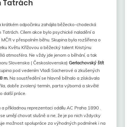
h Tatrách
 krátkém odpočinku zahájila běžecko-chodecká
Tatrách. Cílem akce bylo psychické naladění a
a MČR v přespolním běhu. Skupina byla rozšířena o
ku Květu Křížovou a běžecký talent Kristýnu
lá atmosféra. Ne vždy jde jenom o běhání, a tak
horu Slovenska ( Československa)
Gerlachovský štít
skupina pod vedením Vlaďi Sacherové a zkušených
8 m.
Na soustředění se hlavně běhalo a získávala
řila, dobře zvolený termín, parta výborná a skvělé
o další práce.
 a příkladnou reprezentaci oddílu AC Praha 1890 .
 se umějí chovat slušně a ne, že je po nich vždycky
suje možnost spolupráce za výhodných podmínek i na