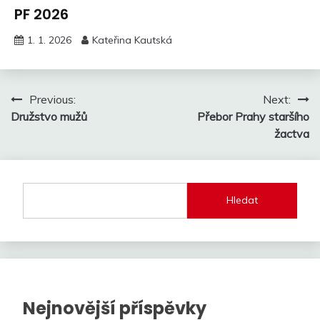
PF 2026
1. 1. 2026
Kateřina Kautská
Navigace
Previous:
Next:
Družstvo mužů
Přebor Prahy starší­ho
pro
žactva
příspěvek
Hledat
Nejnovější příspěvky