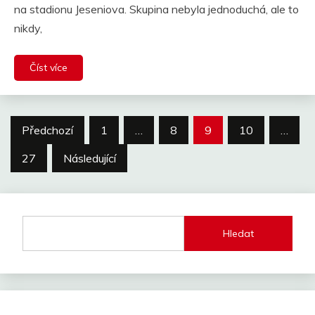
na stadionu Jeseniova. Skupina nebyla jednoduchá, ale to
nikdy,
Číst více
Stránkování
Předchozí
1
…
8
9
10
…
příspěvků
27
Následující
Hledat