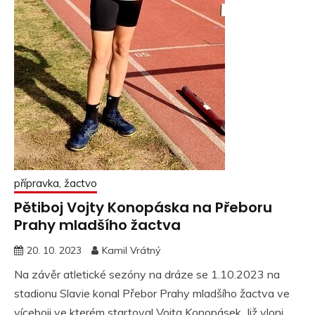
přípravka, žactvo
Pětiboj Vojty Konopáska na Přeboru
Prahy mladšího žactva
20. 10. 2023
Kamil Vrátný
Na závěr atletické sezóny na dráze se 1.10.2023 na
stadionu Slavie konal Přebor Prahy mladšího žactva ve
víceboji ve kterém startoval Vojta Konopásek. Již vloni