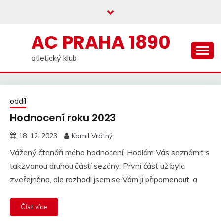
Skip
to
content
AC PRAHA 1890
atletický klub
oddíl
Hodnocení roku 2023
18. 12. 2023
Kamil Vrátný
Vážený čtenáři mého hodnocení. Hodlám Vás seznámit s
takzvanou druhou částí sezóny. První část už byla
zveřejněna, ale rozhodl jsem se Vám ji připomenout, a
Číst více