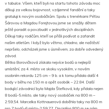
v tabulce. Všem, kteří byli na startu tohoto závodu moc
děkuji za velkou bojovnost, vzájemné fandění a taky
gratuluji k novým osobáčkům. Spolu s trenérkami Péťou
Šárovou a Magdou Forejtovou jsme se snažily dětem
ještě poradit a povzbudit v jednotlivých disciplínách.
Děkuji taky rodičům, kteří se přišli podívat a zafandit
našim atletům. I když bylo větrno, chladno, ale naštěstí
nepršelo, odcházeli jsme s úsměvem, za dobře odvedený
závod.
Bětka Borovičková získala nejvíce bodů a nejlepší
umístění, za 4. místo ve skoku vysokém, v novém
osobním rekordu 125 cm – 9 b. a k tomu přidala další 4
body v běhu na 150 m a opět osobák – 22.84. Další
bodující závodnicí byla Majda Štefková, kdy přidala nejen
8 bodů-5.místo, ale taky nový osobáček na 800 m –
2:59,54. Marcelka Kottnauerová doběhla taky na 800 m
pro 7 bodů-6.místo-2:59.77. Disciplína 800 m se nám