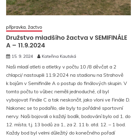
přípravka, žactvo
Družstvo mladšího žactva v SEMIFINÁLE
A – 11.9.2024
15. 9. 2024
Kateřina Kautská
Naši mladí atleti a atletky v počtu 10 /8 děvčat a 2
chlapci/ nastoupili 11.9.2024 na stadionu na Strahově
k bojům v Semifinále A o postup do finálových skupin. V
tomto počtu to vůbec neměli jednoduché, cíl byl
vybojovat Finále C a tak neskončit, jako vloni ve Finále D.
Nakonec se to podařilo, ale byly to pořádné sportovní
nervy. Naši bojovali o každý bodík, bodování bylo od 1. do
12. místa, t.j. 13 bodů za 1., za 2. 11 b. atd. 12. – 1 bod.
Každy bod byl velmi důležitý do konečného pořadí