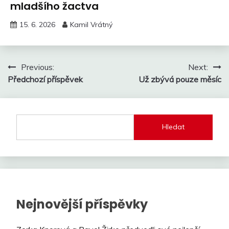
mladšího žactva
15. 6. 2026
Kamil Vrátný
Navigace
Previous:
Next:
Předchozí příspěvek
Už zbývá pouze měsíc
pro
příspěvek
Hledat
Nejnovější příspěvky