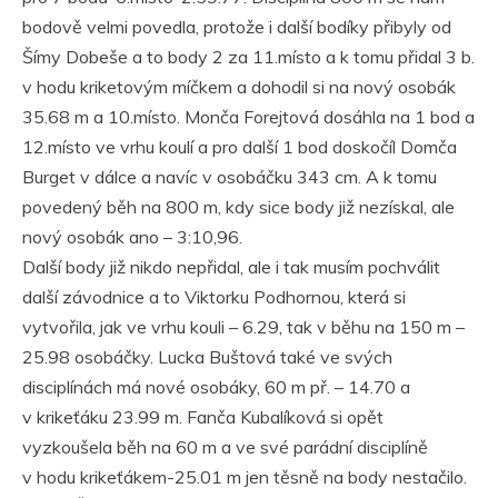
bodově velmi povedla, protože i další bodíky přibyly od
Šímy Dobeše a to body 2 za 11.místo a k tomu přidal 3 b.
v hodu kriketovým míčkem a dohodil si na nový osobák
35.68 m a 10.místo. Monča Forejtová dosáhla na 1 bod a
12.místo ve vrhu koulí a pro další 1 bod doskočíl Domča
Burget v dálce a navíc v osobáčku 343 cm. A k tomu
povedený běh na 800 m, kdy sice body již nezískal, ale
nový osobák ano – 3:10,96.
Další body již nikdo nepřidal, ale i tak musím pochválit
další závodnice a to Viktorku Podhornou, která si
vytvořila, jak ve vrhu kouli – 6.29, tak v běhu na 150 m –
25.98 osobáčky. Lucka Buštová také ve svých
disciplínách má nové osobáky, 60 m př. – 14.70 a
v krikeťáku 23.99 m. Fanča Kubalíková si opět
vyzkoušela běh na 60 m a ve své parádní disciplíně
v hodu krikeťákem-25.01 m jen těsně na body nestačilo.