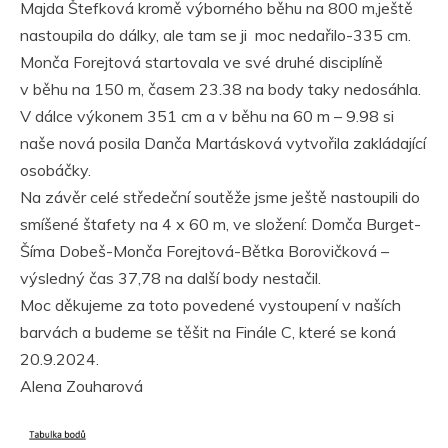
Majda Štefková kromě výborného běhu na 800 m,ještě
nastoupila do dálky, ale tam se ji moc nedařilo-335 cm.
Monča Forejtová startovala ve své druhé disciplíně
v běhu na 150 m, časem 23.38 na body taky nedosáhla.
V dálce výkonem 351 cm a v běhu na 60 m – 9.98 si
naše nová posila Danča Martásková vytvořila zakládající
osobáčky.
Na závěr celé středeční soutěže jsme ještě nastoupili do
smíšené štafety na 4 x 60 m, ve složení: Domča Burget-
Šíma Dobeš-Monča Forejtová-Bětka Borovičková –
výsledný čas 37,78 na další body nestačil.
Moc děkujeme za toto povedené vystoupení v naších
barvách a budeme se těšit na Finále C, které se koná
20.9.2024.
Alena Zouharová