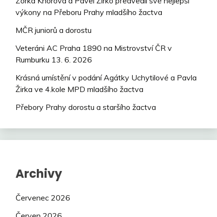
Zorka Knorová a Pavel Žirko předvedli své nejlepší
výkony na Přeboru Prahy mladšího žactva
MČR juniorů a dorostu
Veteráni AC Praha 1890 na Mistrovství ČR v
Rumburku 13. 6. 2026
Krásná umístění v podání Agátky Uchytilové a Pavla
Žirka ve 4.kole MPD mladšího žactva
Přebory Prahy dorostu a staršího žactva
Archivy
Červenec 2026
Červen 2026