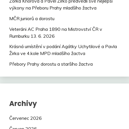
Zorka Knorová a Pavel Žirko předvedli své nejlepší
výkony na Přeboru Prahy mladšího žactva
MČR juniorů a dorostu
Veteráni AC Praha 1890 na Mistrovství ČR v
Rumburku 13. 6. 2026
Krásná umístění v podání Agátky Uchytilové a Pavla
Žirka ve 4.kole MPD mladšího žactva
Přebory Prahy dorostu a staršího žactva
Archivy
Červenec 2026
Červen 2026