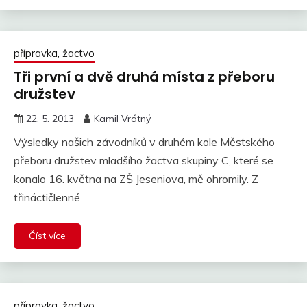
přípravka, žactvo
Tři první­ a dvě druhá mí­sta z přeboru
družstev
22. 5. 2013
Kamil Vrátný
Výsledky našich závodníků v druhém kole Městského
přeboru družstev mladšího žactva skupiny C, které se
konalo 16. května na ZŠ Jeseniova, mě ohromily. Z
třináctičlenné
Číst více
přípravka, žactvo