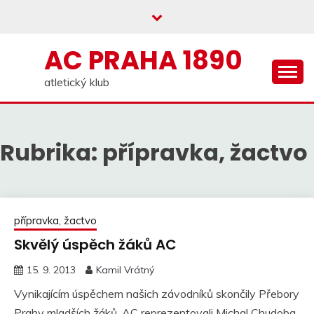
Skip
to
content
AC PRAHA 1890
atletický klub
Rubrika:
přípravka, žactvo
přípravka, žactvo
Skvělý úspěch žáků AC
15. 9. 2013
Kamil Vrátný
Vynikajícím úspěchem našich závodníků skončily Přebory
Prahy mladších žáků. AC reprezentovali Michal Chudoba,