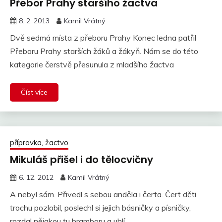
Přebor Prahy starší­ho žactva
8. 2. 2013
Kamil Vrátný
Dvě sedmá místa z přeboru Prahy Konec ledna patřil
Přeboru Prahy starších žáků a žákyň. Nám se do této
kategorie čerstvě přesunula z mladšího žactva
Číst více
přípravka, žactvo
Mikuláš přišel i do tělocvičny
6. 12. 2012
Kamil Vrátný
A nebyl sám. Přivedl s sebou anděla i čerta. Čert děti
trochu pozlobil, poslechl si jejich básničky a písničky,
rozdal nějakou tu bramboru a uhlí…